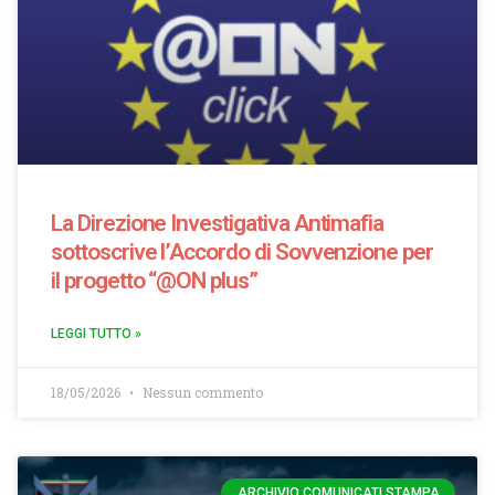
La Direzione Investigativa Antimafia
sottoscrive l’Accordo di Sovvenzione per
il progetto “@ON plus”
LEGGI TUTTO »
18/05/2026
Nessun commento
ARCHIVIO COMUNICATI STAMPA