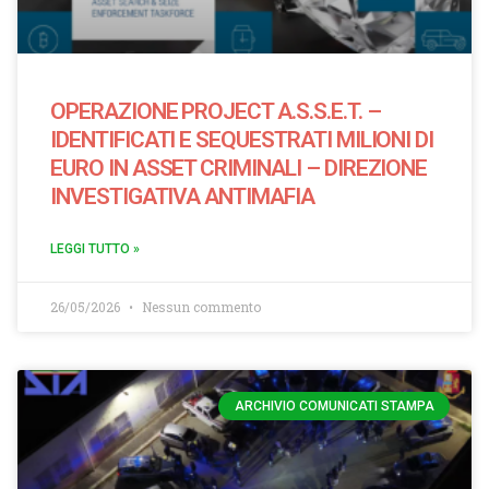
OPERAZIONE PROJECT A.S.S.E.T. –
IDENTIFICATI E SEQUESTRATI MILIONI DI
EURO IN ASSET CRIMINALI – DIREZIONE
INVESTIGATIVA ANTIMAFIA
LEGGI TUTTO »
26/05/2026
Nessun commento
ARCHIVIO COMUNICATI STAMPA