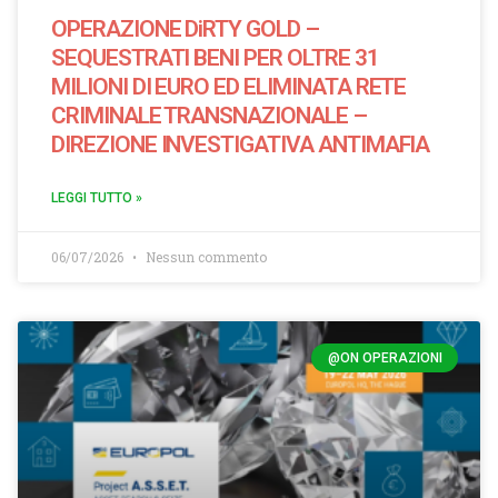
OPERAZIONE DiRTY GOLD –
SEQUESTRATI BENI PER OLTRE 31
MILIONI DI EURO ED ELIMINATA RETE
CRIMINALE TRANSNAZIONALE –
DIREZIONE INVESTIGATIVA ANTIMAFIA
LEGGI TUTTO »
06/07/2026
Nessun commento
@ON OPERAZIONI