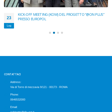
KICK-OFF MEETING (KOM) DEL PROGETTO “@ON PLUS”
23
PRESSO EUROPOL
Lug
CONTATTACI
Address:
Via di Torre di mezzavia 9/121 - 00173 - ROMA
Phone:
0646532000
Email: