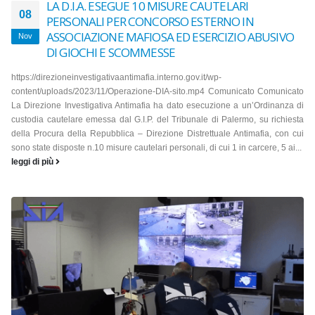
LA D.I.A. ESEGUE 10 MISURE CAUTELARI
08
PERSONALI PER CONCORSO ESTERNO IN
ASSOCIAZIONE MAFIOSA ED ESERCIZIO ABUSIVO
Nov
DI GIOCHI E SCOMMESSE
https://direzioneinvestigativaantimafia.interno.gov.it/wp-
content/uploads/2023/11/Operazione-DIA-sito.mp4 Comunicato Comunicato
La Direzione Investigativa Antimafia ha dato esecuzione a un’Ordinanza di
custodia cautelare emessa dal G.I.P. del Tribunale di Palermo, su richiesta
della Procura della Repubblica – Direzione Distrettuale Antimafia, con cui
sono state disposte n.10 misure cautelari personali, di cui 1 in carcere, 5 ai...
leggi di più