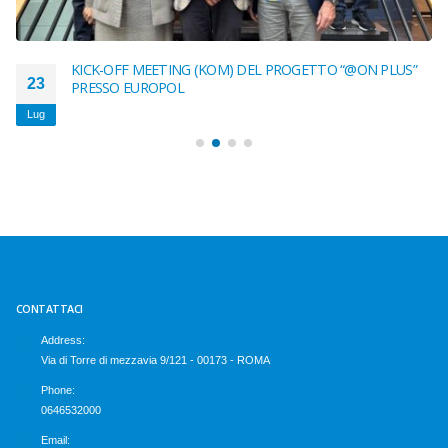
KICK-OFF MEETING (KOM) DEL PROGETTO “@ON PLUS”
23
PRESSO EUROPOL
Lug
CONTATTACI
Address:
Via di Torre di mezzavia 9/121 - 00173 - ROMA
Phone:
0646532000
Email: