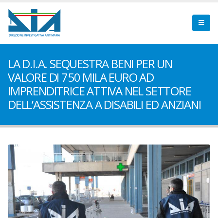
LA D.I.A. SEQUESTRA BENI PER UN
VALORE DI 750 MILA EURO AD
IMPRENDITRICE ATTIVA NEL SETTORE
DELL’ASSISTENZA A DISABILI ED ANZIANI