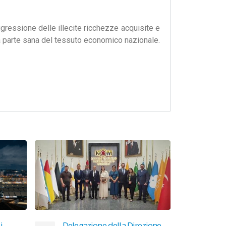
aggressione delle illecite ricchezze acquisite e
lla parte sana del tessuto economico nazionale.
i
Delegazione della Direzione
KICK