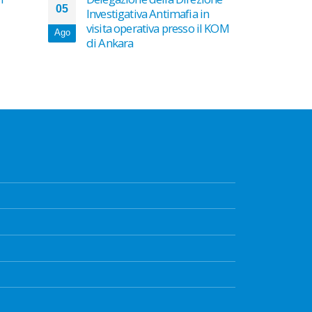
05
23
Investigativa Antimafia in
DEL 
visita operativa presso il KOM
PRES
Ago
Lug
di Ankara