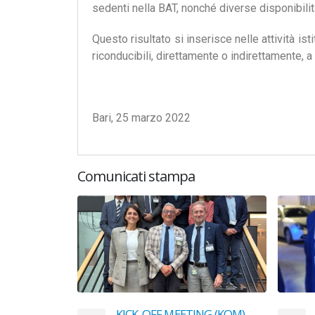
sedenti nella BAT, nonché diverse disponibilità
Questo risultato si inserisce nelle attività is
riconducibili, direttamente o indirettamente, 
Bari, 25 marzo 2022
Comunicati stampa
a Direzione
KICK-OFF MEETING (KOM)