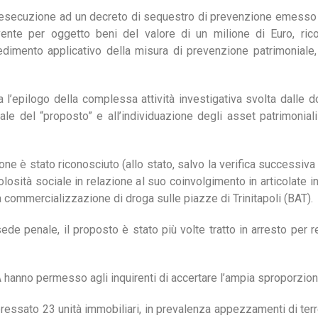
 esecuzione ad un decreto di sequestro di prevenzione emesso da
ente per oggetto beni del valore di un milione di Euro, ricon
imento applicativo della misura di prevenzione patrimoniale,
’epilogo della complessa attività investigativa svolta dalle don
iale del “proposto” e all’individuazione degli asset patrimonial
ne è stato riconosciuto (allo stato, salvo la verifica successiva 
osità sociale in relazione al suo coinvolgimento in articolate i
la commercializzazione di droga sulle piazze di Trinitapoli (BAT).
ede penale, il proposto è stato più volte tratto in arresto per re
 hanno permesso agli inquirenti di accertare l’ampia sproporzione 
essato 23 unità immobiliari, in prevalenza appezzamenti di terre