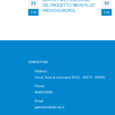
23
10
imafia in
DEL PROGETTO “@ON PLUS”
presso il KOM
PRESSO EUROPOL
Lug
Lug
CONTATTACI
Address:
Via di Torre di mezzavia 9/121 - 00173 - ROMA
Phone:
0646532000
Email:
gabinetto@dia-net.it