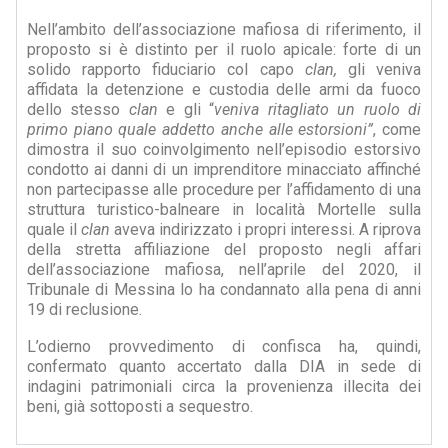
Nell’ambito dell’associazione mafiosa di riferimento, il
proposto si è distinto per il ruolo apicale: forte di un
solido rapporto fiduciario col capo
clan,
gli veniva
affidata la detenzione e custodia delle armi da fuoco
dello stesso
clan
e gli “
veniva ritagliato un ruolo di
primo piano quale addetto anche alle estorsioni”
, come
dimostra il suo coinvolgimento nell’episodio estorsivo
condotto ai danni di un imprenditore minacciato affinché
non partecipasse alle procedure per l’affidamento di una
struttura turistico-balneare in località Mortelle sulla
quale il
clan
aveva indirizzato i propri interessi. A riprova
della stretta affiliazione del proposto negli affari
dell’associazione mafiosa, nell’aprile del 2020, il
Tribunale di Messina lo ha condannato alla pena di anni
19 di reclusione.
L’odierno provvedimento di confisca ha, quindi,
confermato quanto accertato dalla DIA in sede di
indagini patrimoniali circa la provenienza illecita dei
beni, già sottoposti a sequestro.