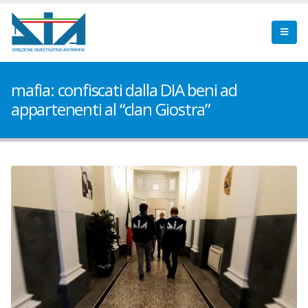
mafia: confiscati dalla DIA beni ad
appartenenti al “clan Giostra”