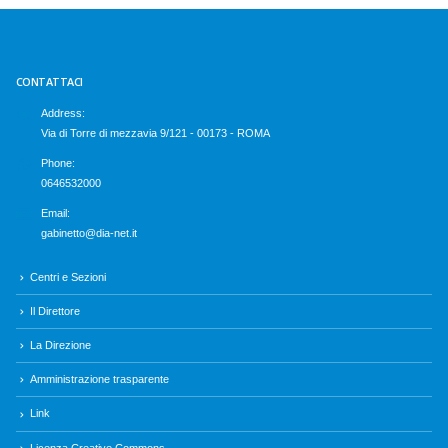
CONTATTACI
Address:
Via di Torre di mezzavia 9/121 - 00173 - ROMA
Phone:
0646532000
Email:
gabinetto@dia-net.it
Centri e Sezioni
Il Direttore
La Direzione
Amministrazione trasparente
Link
Licenza Creative Commons