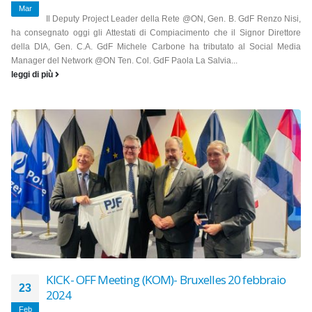
Mar
Il Deputy Project Leader della Rete @ON, Gen. B. GdF Renzo Nisi,
ha consegnato oggi gli Attestati di Compiacimento che il Signor Direttore
della DIA, Gen. C.A. GdF Michele Carbone ha tributato al Social Media
Manager del Network @ON Ten. Col. GdF Paola La Salvia...
leggi di più
KICK- OFF Meeting (KOM)- Bruxelles 20 febbraio
23
2024
Feb