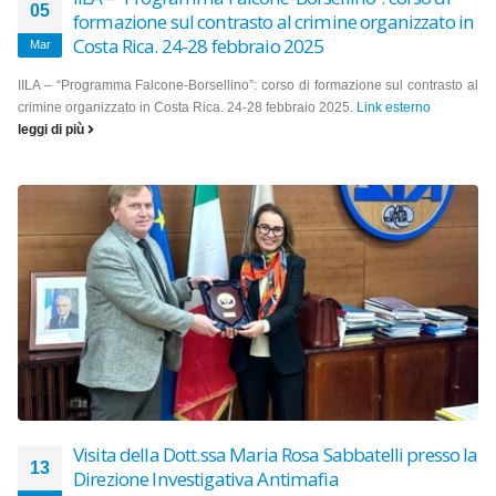
05
formazione sul contrasto al crimine organizzato in
Costa Rica. 24-28 febbraio 2025
Mar
IILA – “Programma Falcone-Borsellino”: corso di formazione sul contrasto al
crimine organizzato in Costa Rica. 24-28 febbraio 2025.
Link esterno
leggi di più
Visita della Dott.ssa Maria Rosa Sabbatelli presso la
13
Direzione Investigativa Antimafia