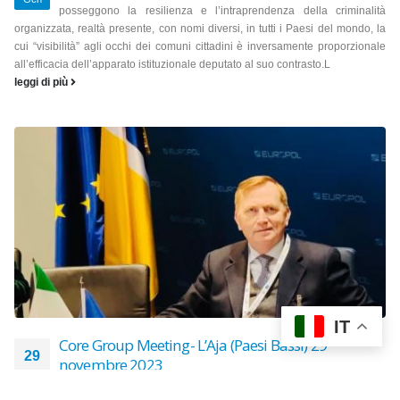
posseggono la resilienza e l’intraprendenza della criminalità
organizzata, realtà presente, con nomi diversi, in tutti i Paesi del mondo, la
cui “visibilità” agli occhi dei comuni cittadini è inversamente proporzionale
all’efficacia dell’apparato istituzionale deputato al suo contrasto.L
leggi di più
IT
Core Group Meeting- L’Aja (Paesi Bassi) 29
29
novembre 2023
Nov
Si è svolto all’Aja presso la “Sala Vucètic” di Europol la riunione