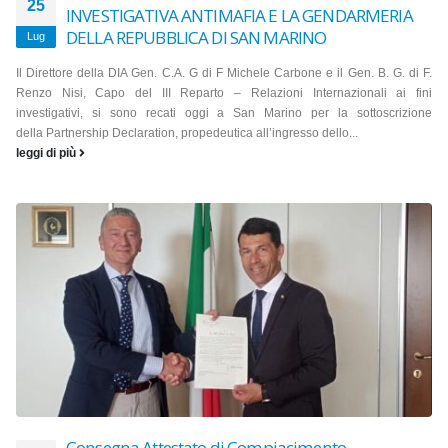
25
INVESTIGATIVA ANTIMAFIA E LA GENDARMERIA
DELLA REPUBBLICA DI SAN MARINO
Lug
Il Direttore della DIA Gen. C.A. G di F Michele Carbone e il Gen. B. G. di F.
Renzo Nisi, Capo del III Reparto – Relazioni Internazionali ai fini
investigativi, si sono recati oggi a San Marino per la sottoscrizione
della Partnership Declaration, propedeutica all’ingresso dello...
leggi di più
Consegna Attestato di Compiacimento