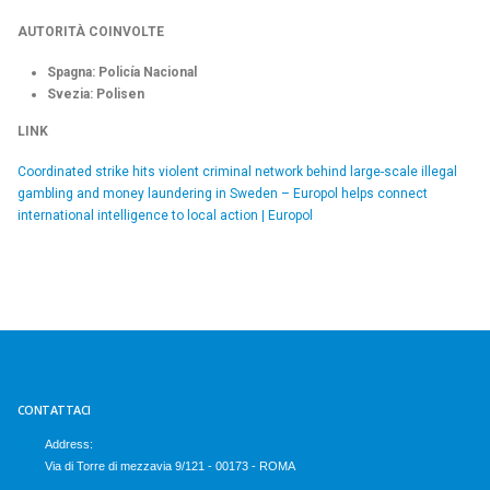
AUTORITÀ COINVOLTE
Spagna: Policía Nacional
Svezia: Polisen
LINK
Coordinated strike hits violent criminal network behind large-scale illegal
gambling and money laundering in Sweden – Europol helps connect
international intelligence to local action | Europol
CONTATTACI
Address:
Via di Torre di mezzavia 9/121 - 00173 - ROMA