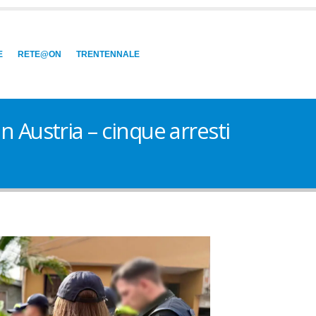
E
RETE@ON
TRENTENNALE
 Austria – cinque arresti