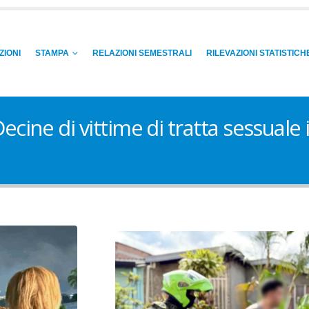
ZIONI
STAMPA
RELAZIONI SEMESTRALI
RILEVAZIONI STATISTICH
e di vittime di tratta sessuale in