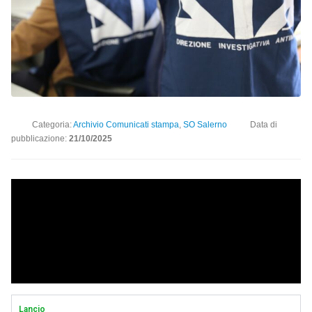
Categoria:
Archivio Comunicati stampa
,
SO Salerno
Data di
pubblicazione:
21/10/2025
Lancio