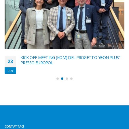
KICK-OFF MEETING (KOM) DEL PROGETTO “@ON PLUS”
23
PRESSO EUROPOL
Lug
CONTATTACI