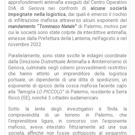
approfondimenti antimafia eseguiti dal Centro Operativo
DIA di Genova nei confronti di
alcune società
impegnate nella logistica
, dai quali è emerso il rischio
di infiltrazione mafiosa attraverso alcuni esponenti del
mandamento
“
Tommaso Natale
”
di Palermo, motivo per
cui le società sono state colpite da interdittive antimafia,
emesse dalla Prefettura della Lanterna, nell’agosto e nel
novembre 2022.
Parallelamente, sono state svolte le indagini coordinate
dalla Direzione Distrettuale Antimafia e Antiterrorismo di
Genova, culminate negli odierni provvedimenti restrittivi
che hanno attinto un imprenditore della logistica
portuale, un dipendente di una ditta di spedizioni, un
esponente di spicco della cosca mafiosa facente capo
alla
“famiglia LO PICCOLO”
di Palermo, residente a Serra
Riccò (GE), nonché 3 cittadini sudamericani.
Sotto la lente degli investigatori è finita la
compravendita di un terreno in Palermo, che
l’imprenditore ligure, in concorso con l’esponente
mafioso, aveva intestato fittiziamente ad una sua
società, affinché non fosse sottoposto al sequestro