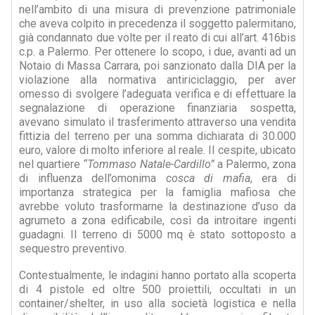
nell’ambito di una misura di prevenzione patrimoniale
che aveva colpito in precedenza il soggetto palermitano,
già condannato due volte per il reato di cui all’art. 416bis
c.p. a Palermo. Per ottenere lo scopo, i due, avanti ad un
Notaio di Massa Carrara, poi sanzionato dalla DIA per la
violazione alla normativa antiriciclaggio, per aver
omesso di svolgere l’adeguata verifica e di effettuare la
segnalazione di operazione finanziaria sospetta,
avevano simulato il trasferimento attraverso una vendita
fittizia del terreno per una somma dichiarata di 30.000
euro, valore di molto inferiore al reale. Il cespite, ubicato
nel quartiere
“Tommaso Natale-Cardillo”
a Palermo, zona
di influenza dell’omonima
cosca di mafia
, era di
importanza strategica per la famiglia mafiosa che
avrebbe voluto trasformarne la destinazione d’uso da
agrumeto a zona edificabile, così da introitare ingenti
guadagni. Il terreno di 5000 mq è stato sottoposto a
sequestro preventivo.
Contestualmente, le indagini hanno portato alla scoperta
di 4 pistole ed oltre 500 proiettili, occultati in un
container/shelter, in uso alla società logistica e nella