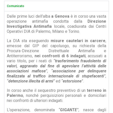
Comunicato
Dalle prime luci dell’alba
a Genova
è in corso una vasta
operazione antimafia condotta dalla
Direzione
Investigativa Antimafia
locale, coadiuvata dai Centri
Operativi DIA di Palermo, Milano e Torino.
La DIA sta eseguendo
misure cautelari in carcere
,
emesse dal GIP del capoluogo, su richiesta della
Procura-Direzione Distrettuale Antimafia e
Antiterrorismo,
nei confronti di 6 indagati
, accusati a
vario titolo, per i reati di
“
trasferimento fraudolento di
valori, aggravato dal fine di agevolare l’attività delle
associazioni mafiose
”
,
“
associazione per delinquere
finalizzata al traffico internazionale di stupefacenti
”,
“
detenzione illecita di armi
”
ed
“
estorsione
”
.
In corso anche il sequestro preventivo di un
terreno in
Palermo
, nonché perquisizioni personali e domiciliari
nei confronti di ulteriori indagati.
L’operazione, denominata
“
GIGANTE
”
, nasce dagli