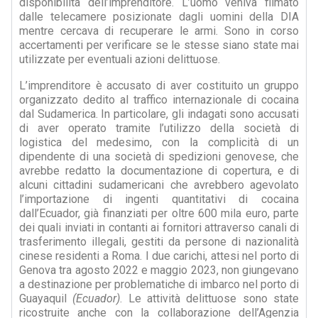
disponibilità dell’imprenditore. L’uomo veniva filmato
dalle telecamere posizionate dagli uomini della DIA
mentre cercava di recuperare le armi. Sono in corso
accertamenti per verificare se le stesse siano state mai
utilizzate per eventuali azioni delittuose.
L’imprenditore è accusato di aver costituito un gruppo
organizzato dedito al traffico internazionale di cocaina
dal Sudamerica. In particolare, gli indagati sono accusati
di aver operato tramite l’utilizzo della società di
logistica del medesimo, con la complicità di un
dipendente di una società di spedizioni genovese, che
avrebbe redatto la documentazione di copertura, e di
alcuni cittadini sudamericani che avrebbero agevolato
l’importazione di ingenti quantitativi di cocaina
dall’Ecuador, già finanziati per oltre 600 mila euro, parte
dei quali inviati in contanti ai fornitori attraverso canali di
trasferimento illegali, gestiti da persone di nazionalità
cinese residenti a Roma. I due carichi, attesi nel porto di
Genova tra agosto 2022 e maggio 2023, non giungevano
a destinazione per problematiche di imbarco nel porto di
Guayaquil
(Ecuador)
. Le attività delittuose sono state
ricostruite anche con la collaborazione dell’Agenzia