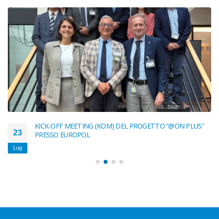
KICK-OFF MEETING (KOM) DEL PROGETTO “@ON PLUS”
23
PRESSO EUROPOL
Lug