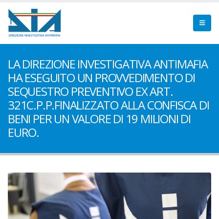
LA DIREZIONE INVESTIGATIVA ANTIMAFIA
HA ESEGUITO UN PROVVEDIMENTO DI
SEQUESTRO PREVENTIVO EX ART.
321C.P.P.FINALIZZATO ALLA CONFISCA DI
BENI PER UN VALORE DI 19 MILIONI DI
EURO.