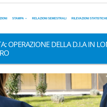
ZIONI
STAMPA
RELAZIONI SEMESTRALI
RILEVAZIONI STATISTICH
A: OPERAZIONE DELLA D.I.A IN L
URO