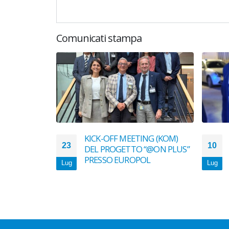
Comunicati stampa
a Direzione
KICK-OFF MEETING (KOM)
23
10
imafia in
DEL PROGETTO “@ON PLUS”
presso il KOM
PRESSO EUROPOL
Lug
Lug