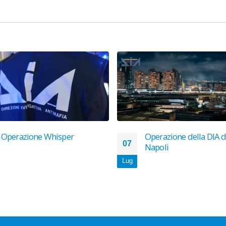
Operazione Whisper
Operazione della DIA d
07
Napoli
Lug