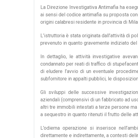
La Direzione Investigativa Antimafia ha ese
ai sensi del codice antimafia su proposta cong
origini calabresi residente in provincia di Mila
L’istruttoria è stata originata dall’attività di 
prevenuto in quanto gravemente indiziato del r
In dettaglio, le attività investigative ave
condannato per reati di traffico di stupefacent
di eludere l’avvio di un eventuale procedime
subfornitore in appalti pubblici, le disposizion
Gli sviluppi delle successive investigazio
aziendali (comprensivi di un fabbricato ad uso i
altri tre immobili intestati a terze persone ma
a sequestro in quanto ritenuti il frutto delle 
L’odierna operazione si inserisce nell’ambito
direttamente e indirettamente, a contesti del