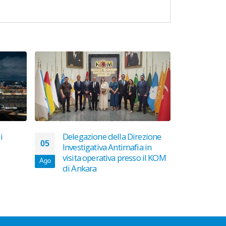
i
Delegazione della Direzione
KICK
05
23
Investigativa Antimafia in
DEL 
visita operativa presso il KOM
PRES
Ago
Lug
di Ankara