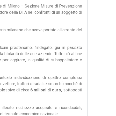
le di Milano – Sezione Misure di Prevenzione
ore della D.I.A nei confronti di un soggetto di
iziaria milanese che aveva portato all’arresto del
lcuni prestanome, l’indagato, già in passato
 titolarità delle sue aziende. Tutto ciò al fine
 per aggirare, in qualità di subappaltatore e
untuale individuazione di quattro complessi
ovetture, trattori stradali e rimorchi) nonché di
mplessivo di circa
6 milioni di euro,
sottoposti
 illecite ricchezze acquisite e riconducibili,
 del tessuto economico nazionale.