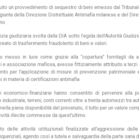
guito un provvedimento di sequestro di beni emesso dal Tribuna
iunta della Direzione Distrettuale Antimafia milanese e del Dirett
no.
polizia giudiziaria svolta dalla DIA sotto l’egida dell’Autorità Giud
eato di trasferimento fraudolento di beni e valori.
vano messo in luce come grazie alla “copertura” fornitagli da a
i e associazione mafiosa, avesse fittiziamente attribuito a terzi la
nto per l’applicazione di misure di prevenzione patrimoniale e
i in materia di certificazioni antimafia.
ni economico-finanziarie hanno consentito di pervenire alla p
ndustriale, terreni, conti correnti oltre a trenta automezzi tra aut
 nella piena disponibilità del prevenuto, il tutto per un valore co
attività illecite commesse da quest’ultimo.
 delle attività istituzionali finalizzate all’aggressione delle
inquenziali, agendo così a tutela e salvaguardia della parte sana