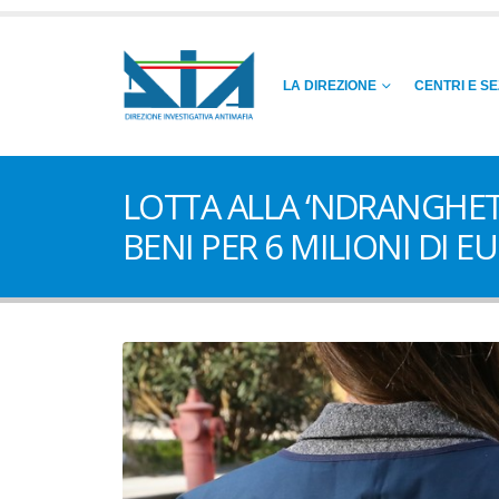
LA DIREZIONE
CENTRI E SE
LOTTA ALLA ‘NDRANGHET
BENI PER 6 MILIONI DI E