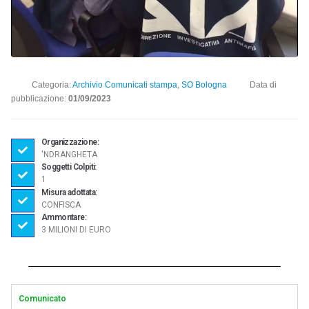
Categoria:
Archivio Comunicati stampa
,
SO Bologna
Data di
pubblicazione:
01/09/2023
Organizzazione:
'NDRANGHETA
Soggetti Colpiti:
1
Misura adottata:
CONFISCA
Ammontare:
3 MILIONI DI EURO
Comunicato