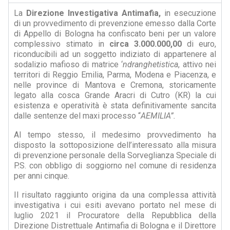
La
Direzione Investigativa Antimafia,
in esecuzione
di un provvedimento di prevenzione emesso dalla Corte
di Appello di Bologna ha confiscato beni per un valore
complessivo stimato in
circa 3.000.000,00
di euro,
riconducibili ad un soggetto indiziato di appartenere al
sodalizio mafioso di matrice ‘
ndranghetistica
, attivo nei
territori di Reggio Emilia, Parma, Modena e Piacenza, e
nelle province di Mantova e Cremona, storicamente
legato alla cosca Grande Aracri di Cutro (KR) la cui
esistenza e operatività è stata definitivamente sancita
dalle sentenze del maxi processo “
AEMILIA”.
Al tempo stesso, il medesimo provvedimento ha
disposto la sottoposizione dell’interessato alla misura
di prevenzione personale della Sorveglianza Speciale di
P.S. con obbligo di soggiorno nel comune di residenza
per anni cinque.
Il risultato raggiunto origina da una complessa attività
investigativa i cui esiti avevano portato nel mese di
luglio 2021 il Procuratore della Repubblica della
Direzione Distrettuale Antimafia di Bologna e il Direttore