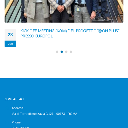
KICK-OFF MEETING (KOM) DEL PROGETTO “@ON PLUS”
23
PRESSO EUROPOL
Lug
CONTATTACI
Address:
Via di Torre di mezzavia 9/121 - 00173 - ROMA
Phone:
0646532000