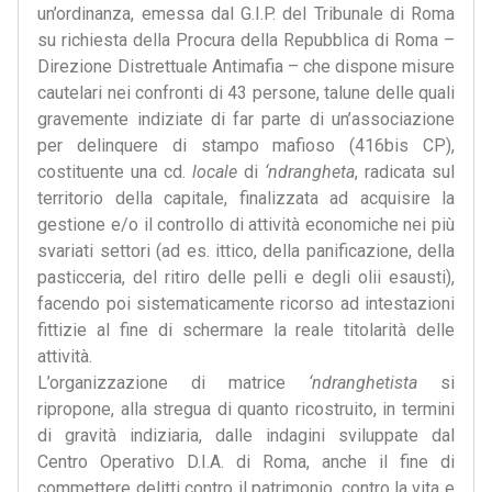
un’ordinanza, emessa dal G.I.P. del Tribunale di Roma
su richiesta della Procura della Repubblica di Roma –
Direzione Distrettuale Antimafia – che dispone misure
cautelari nei confronti di 43 persone, talune delle quali
gravemente indiziate di far parte di un’associazione
per delinquere di stampo mafioso (416bis CP),
costituente una cd.
locale
di
‘ndrangheta
, radicata sul
territorio della capitale, finalizzata ad acquisire la
gestione e/o il controllo di attività economiche nei più
svariati settori (ad es. ittico, della panificazione, della
pasticceria, del ritiro delle pelli e degli olii esausti),
facendo poi sistematicamente ricorso ad intestazioni
fittizie al fine di schermare la reale titolarità delle
attività.
L’organizzazione di matrice
‘ndranghetista
si
ripropone, alla stregua di quanto ricostruito, in termini
di gravità indiziaria, dalle indagini sviluppate dal
Centro Operativo D.I.A. di Roma, anche il fine di
commettere delitti contro il patrimonio, contro la vita e