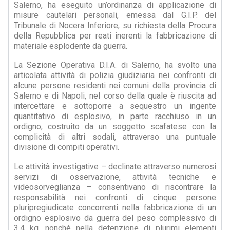
Salerno, ha eseguito un’ordinanza di applicazione di
misure cautelari personali, emessa dal G.I.P. del
Tribunale di Nocera Inferiore, su richiesta della Procura
della Repubblica per reati inerenti la fabbricazione di
materiale esplodente da guerra.
La Sezione Operativa D.I.A. di Salerno, ha svolto una
articolata attività di polizia giudiziaria nei confronti di
alcune persone residenti nei comuni della provincia di
Salerno e di Napoli, nel corso della quale è riuscita ad
intercettare e sottoporre a sequestro un ingente
quantitativo di esplosivo, in parte racchiuso in un
ordigno, costruito da un soggetto scafatese con la
complicità di altri sodali, attraverso una puntuale
divisione di compiti operativi.
Le attività investigative – declinate attraverso numerosi
servizi di osservazione, attività tecniche e
videosorveglianza – consentivano di riscontrare la
responsabilità nei confronti di cinque persone
pluripregiudicate concorrenti nella fabbricazione di un
ordigno esplosivo da guerra del peso complessivo di
3,4 kg, nonché nella detenzione di plurimi elementi