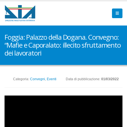
Foggia: Palazzo della Dogana. Convegno:
“Mafie e Caporalato: illecito sfruttamento
dei lavoratori
Categoria:
Convegni
,
Eventi
Data di pubblicazione:
01/03/2022