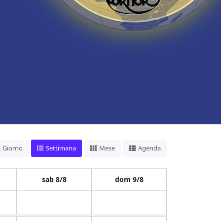
Giorno
Settimana
Mese
Agenda
sab 8/8
dom 9/8