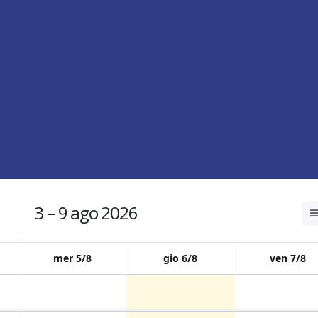
00:00 AM
Event Title
3 – 9 ago 2026
mer 5/8
gio 6/8
ven 7/8