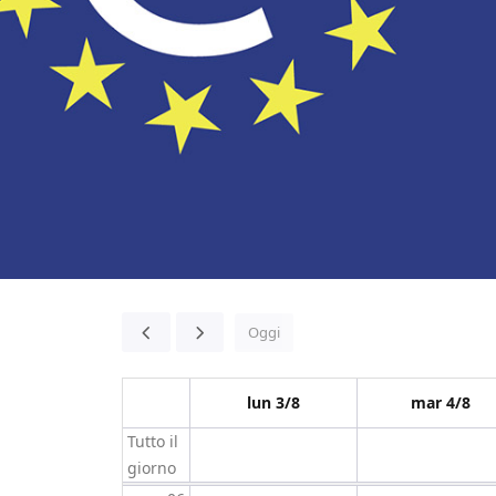
00
01
02
Oggi
03
04
lun 3/8
mar 4/8
Tutto il
05
giorno