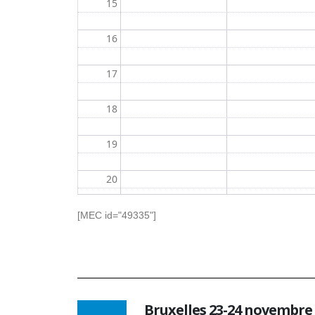
15
16
17
18
19
20
21
[MEC id="49335"]
22
23
Bruxelles 23-24 novembre 