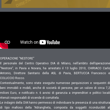
OPERAZIONE “NESTORE”
Il personale del Centro Operativo DIA di Milano, nell’ambito dell’operazione
“Nestore”, in Pavia e Novara, ha arrestato il 13 luglio 2010, CHIRIACO Carlo
Antonio, Direttore Sanitario della ASL di Pavia, BERTUCCA Francesco e
COLUCCIO Rocco.
Contestualmente, sono state eseguite numerose perquisizioni e sequestri di
beni immobili e mobili, anche di società di persone, per un valore di circa 7,2
milioni Euro, e notificato n. 6 avvisi di garanzia a imprenditori e politici locali
ritenuti responsabili di vicende di corruttela.
Le indagini della DIA hanno permesso di individuare la presenza di una struttura
di tipo mafioso della ‘Ndrangheta, composta da soggetti riconducibili al