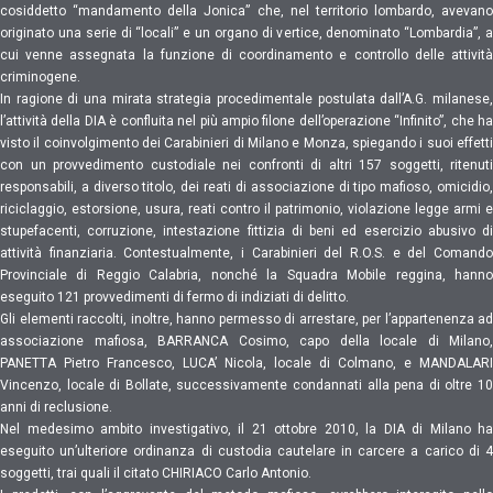
cosiddetto “mandamento della Jonica” che, nel territorio lombardo, avevano
originato una serie di “locali” e un organo di vertice, denominato “Lombardia”, a
cui venne assegnata la funzione di coordinamento e controllo delle attività
criminogene.
In ragione di una mirata strategia procedimentale postulata dall’A.G. milanese,
l’attività della DIA è confluita nel più ampio filone dell’operazione “Infinito”, che ha
visto il coinvolgimento dei Carabinieri di Milano e Monza, spiegando i suoi effetti
con un provvedimento custodiale nei confronti di altri 157 soggetti, ritenuti
responsabili, a diverso titolo, dei reati di associazione di tipo mafioso, omicidio,
riciclaggio, estorsione, usura, reati contro il patrimonio, violazione legge armi e
stupefacenti, corruzione, intestazione fittizia di beni ed esercizio abusivo di
attività finanziaria. Contestualmente, i Carabinieri del R.O.S. e del Comando
Provinciale di Reggio Calabria, nonché la Squadra Mobile reggina, hanno
eseguito 121 provvedimenti di fermo di indiziati di delitto.
Gli elementi raccolti, inoltre, hanno permesso di arrestare, per l’appartenenza ad
associazione mafiosa, BARRANCA Cosimo, capo della locale di Milano,
PANETTA Pietro Francesco, LUCA’ Nicola, locale di Colmano, e MANDALARI
Vincenzo, locale di Bollate, successivamente condannati alla pena di oltre 10
anni di reclusione.
Nel medesimo ambito investigativo, il 21 ottobre 2010, la DIA di Milano ha
eseguito un’ulteriore ordinanza di custodia cautelare in carcere a carico di 4
soggetti, trai quali il citato CHIRIACO Carlo Antonio.